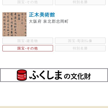
国宝-その他
特別名勝
正木美術館
大阪府 泉北郡忠岡町
国宝-建造物
国宝-彫刻仏像
国宝-その他
特別名勝