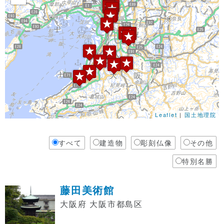
Leaflet
|
国土地理院
すべて
建造物
彫刻仏像
その他
特別名勝
藤田美術館
大阪府 大阪市都島区