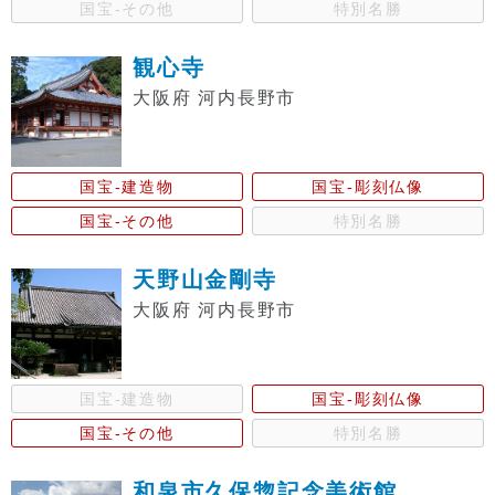
国宝-その他
特別名勝
観心寺
大阪府 河内長野市
国宝-建造物
国宝-彫刻仏像
国宝-その他
特別名勝
天野山金剛寺
大阪府 河内長野市
国宝-建造物
国宝-彫刻仏像
国宝-その他
特別名勝
和泉市久保惣記念美術館