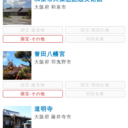
大阪府 和泉市
国宝-建造物
国宝-彫刻仏像
国宝-その他
特別名勝
誉田八幡宮
大阪府 羽曳野市
国宝-建造物
国宝-彫刻仏像
国宝-その他
特別名勝
道明寺
大阪府 藤井寺市