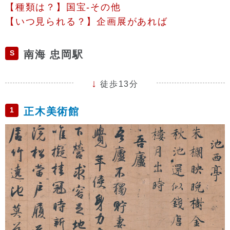
【種類は？】国宝-その他
【いつ見られる？】企画展があれば
S
南海 忠岡駅
徒歩13分
1
正木美術館