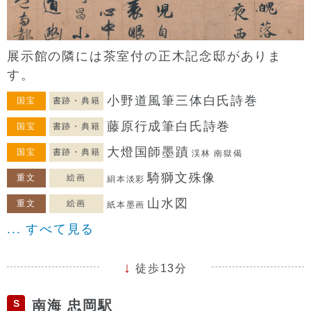
展示館の隣には茶室付の正木記念邸がありま
す。
小野道風筆三体白氏詩巻
国宝
書跡・典籍
藤原行成筆白氏詩巻
国宝
書跡・典籍
大燈国師墨蹟
国宝
書跡・典籍
渓林 南獄偈
騎獅文殊像
重文
絵画
絹本淡彩
山水図
重文
絵画
紙本墨画
... すべて見る
徒歩13分
S
南海 忠岡駅