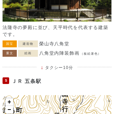
法隆寺の夢殿に並び、天平時代を代表する建築
です。
榮山寺八角堂
国宝
建造物
八角堂内陣装飾画
重文
絵画
（板絵著色）
タクシー10分
S
ＪＲ 五条駅
+
−