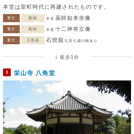
本堂は室町時代に再建されたものです。
薬師如来坐像
重文
彫刻
木造
十二神将立像
重文
彫刻
木造
石燈籠
重文
工芸品
弘安七歳の銘あり
徒歩1分
3
栄山寺 八角堂