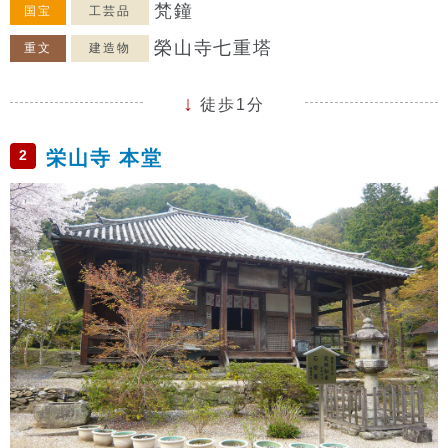
梵鐘
国宝
工芸品
榮山寺七重塔
重文
建造物
徒歩1分
2
栄山寺 本堂