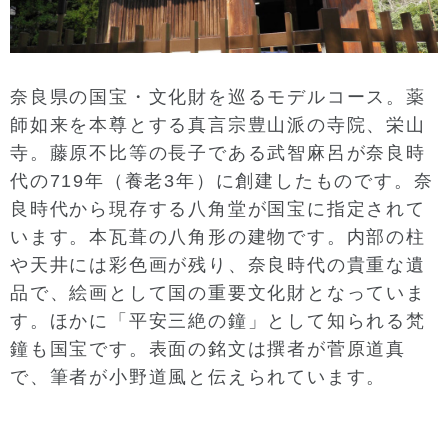
奈良県の国宝・文化財を巡るモデルコース。薬
師如来を本尊とする真言宗豊山派の寺院、栄山
寺。藤原不比等の長子である武智麻呂が奈良時
代の719年（養老3年）に創建したものです。奈
良時代から現存する八角堂が国宝に指定されて
います。本瓦葺の八角形の建物です。内部の柱
や天井には彩色画が残り、奈良時代の貴重な遺
品で、絵画として国の重要文化財となっていま
す。ほかに「平安三絶の鐘」として知られる梵
鐘も国宝です。表面の銘文は撰者が菅原道真
で、筆者が小野道風と伝えられています。