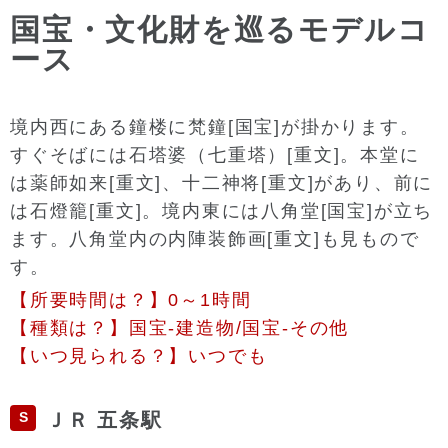
国宝・文化財を巡るモデルコ
ース
境内西にある鐘楼に梵鐘[国宝]が掛かります。
すぐそばには石塔婆（七重塔）[重文]。本堂に
は薬師如来[重文]、十二神将[重文]があり、前に
は石燈籠[重文]。境内東には八角堂[国宝]が立ち
ます。八角堂内の内陣装飾画[重文]も見もので
す。
【所要時間は？】0～1時間
【種類は？】国宝-建造物/国宝-その他
【いつ見られる？】いつでも
S
ＪＲ 五条駅