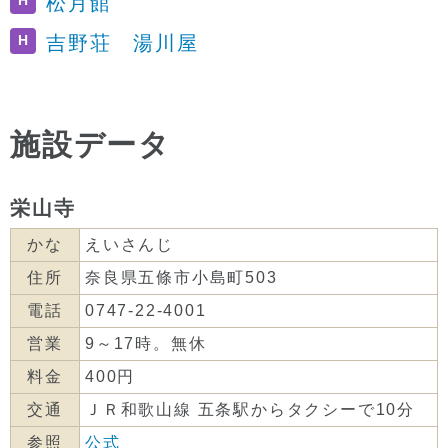
H
松月館
H
吉野荘 湯川屋
施設データ
栄山寺
かな
えいさんじ
住所
奈良県五條市小島町503
電話
0747-22-4001
営業
9～17時。無休
料金
400円
交通
ＪＲ和歌山線 五条駅からタクシーで10分
参照
公式