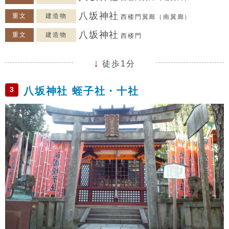
八坂神社
重文
建造物
西楼門翼廊（南翼廊）
八坂神社
重文
建造物
西楼門
徒歩1分
3
八坂神社 蛭子社・十社