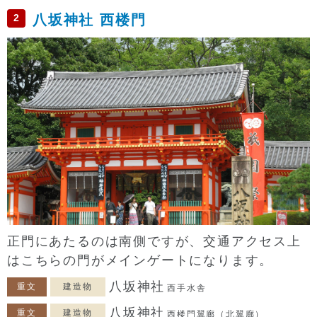
2
八坂神社 西楼門
正門にあたるのは南側ですが、交通アクセス上
はこちらの門がメインゲートになります。
八坂神社
重文
建造物
西手水舎
八坂神社
重文
建造物
西楼門翼廊（北翼廊）