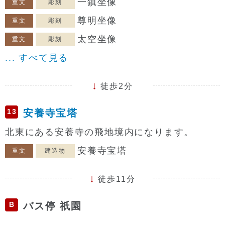
一鎮坐像
重文
彫刻
尊明坐像
重文
彫刻
太空坐像
重文
彫刻
... すべて見る
徒歩2分
13
安養寺宝塔
北東にある安養寺の飛地境内になります。
安養寺宝塔
重文
建造物
徒歩11分
B
バス停 祇園