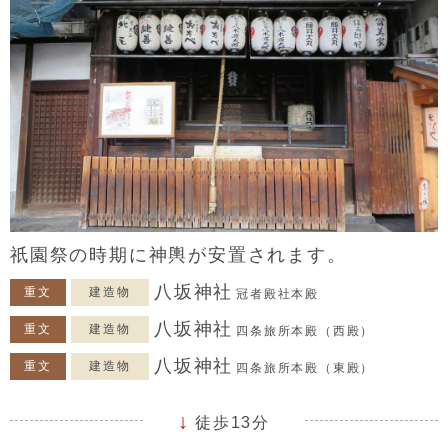
祇園祭の時期に神輿が安置されます。
八坂神社
重文
建造物
冠者殿社本殿
八坂神社
重文
建造物
四条旅所本殿（西殿）
八坂神社
重文
建造物
四条旅所本殿（東殿）
徒歩13分