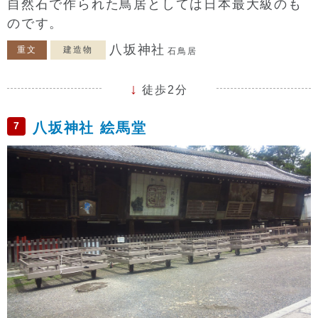
自然石で作られた鳥居としては日本最大級のも
のです。
八坂神社
重文
建造物
石鳥居
徒歩2分
7
八坂神社 絵馬堂