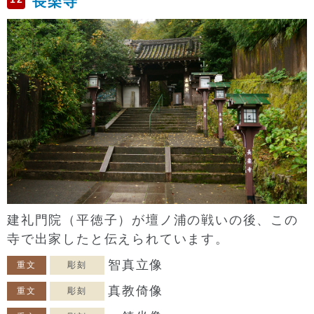
長楽寺
建礼門院（平徳子）が壇ノ浦の戦いの後、この
寺で出家したと伝えられています。
智真立像
重文
彫刻
真教倚像
重文
彫刻