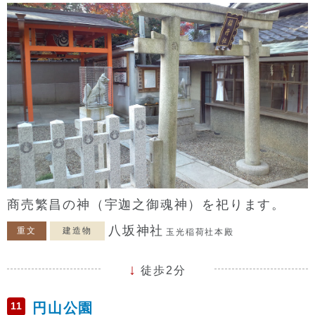
商売繁昌の神（宇迦之御魂神）を祀ります。
八坂神社
重文
建造物
玉光稲荷社本殿
徒歩2分
11
円山公園