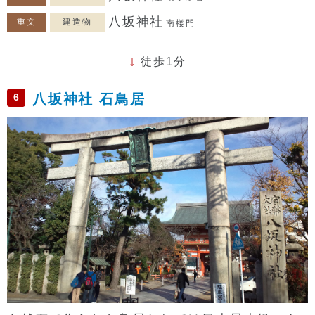
八坂神社
重文
建造物
南楼門
徒歩1分
6
八坂神社 石鳥居