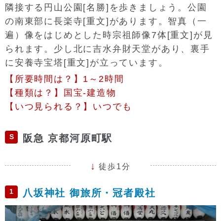
隣接する円山公園[名勝]を歩きましょう。公園
の南東部に長楽寺[重文]があります。智真（一
遍）像をはじめとした時宗祖師像7体[重文]が見
られます。少し北に吉水弁財天堂があり、裏手
に安養寺宝塔[重文]が立っています。
【所要時間は？】1～2時間
【種類は？】国宝-建造物
【いつ見られる？】いつでも
S
阪急 京都河原町駅
徒歩1分
1
八坂神社 御旅所・冠者殿社