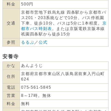
料金
500円
京都市営地下鉄烏丸線 四条駅から京都市バ
ス201・203系統などで10分、バス停祇園
交通
下車、徒歩10分。バスは5分に1本程度。
京
都市バス時刻表
。または京阪電鉄京阪本線
祇園四条駅から徒歩15分
参照
るるぶ
／
公式
安養寺
かな
あんようじ
京都府京都市東山区八坂鳥居前東入円山町
住所
624
電話
075-561-5845
営業
8～17時。無休
料金
無料