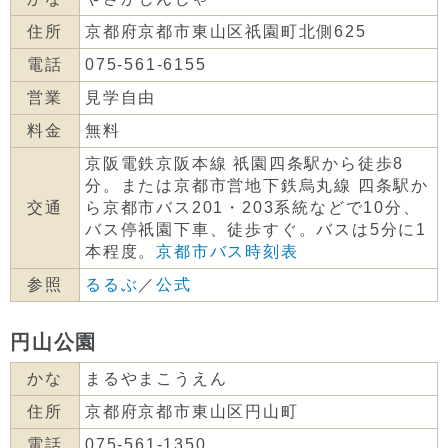
住所
京都府京都市東山区祇園町北側625
電話
075-561-6155
営業
見学自由
料金
無料
京阪電鉄京阪本線 祇園四条駅から徒歩8
分。または京都市営地下鉄烏丸線 四条駅か
交通
ら京都市バス201・203系統などで10分、
バス停祇園下車、徒歩すぐ。バスは5分に1
本程度。
京都市バス時刻表
参照
るるぶ
／
公式
円山公園
かな
まるやまこうえん
住所
京都府京都市東山区円山町
電話
075-561-1350