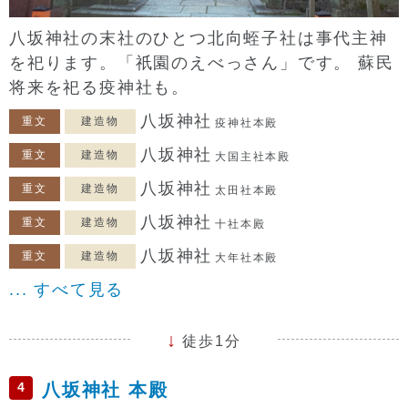
八坂神社の末社のひとつ北向蛭子社は事代主神
を祀ります。「祇園のえべっさん」です。 蘇民
将来を祀る疫神社も。
八坂神社
重文
建造物
疫神社本殿
八坂神社
重文
建造物
大国主社本殿
八坂神社
重文
建造物
太田社本殿
八坂神社
重文
建造物
十社本殿
八坂神社
重文
建造物
大年社本殿
... すべて見る
徒歩1分
4
八坂神社 本殿