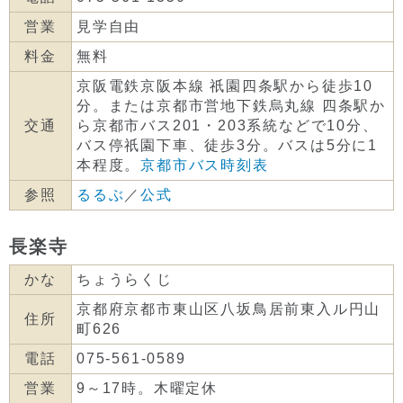
営業
見学自由
料金
無料
京阪電鉄京阪本線 祇園四条駅から徒歩10
分。または京都市営地下鉄烏丸線 四条駅か
交通
ら京都市バス201・203系統などで10分、
バス停祇園下車、徒歩3分。バスは5分に1
本程度。
京都市バス時刻表
参照
るるぶ
／
公式
長楽寺
かな
ちょうらくじ
京都府京都市東山区八坂鳥居前東入ル円山
住所
町626
電話
075-561-0589
営業
9～17時。木曜定休