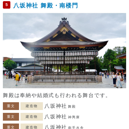
5
八坂神社 舞殿・南楼門
舞殿は奉納や結婚式も行われる舞台です。
八坂神社
重文
建造物
舞殿
八坂神社
重文
建造物
神輿庫
八坂神社
重文
建造物
南手水舎