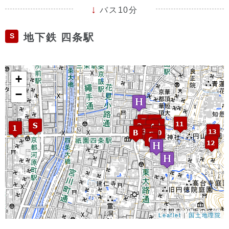
バス10分
S
地下鉄 四条駅
+
−
Leaflet
|
国土地理院