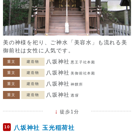
美の神様を祀り、ご神水「美容水」も流れる美
御前社は女性に人気です。
八坂神社
重文
建造物
悪王子社本殿
八坂神社
重文
建造物
美御前社本殿
八坂神社
重文
建造物
神饌所
八坂神社
重文
建造物
透塀
徒歩1分
10
八坂神社 玉光稲荷社