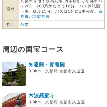
京都市営地下鉄烏丸線 四条駅から京都市バ
ス201・203系統などで10分、バス停祇園
交通
下車、徒歩15分。バスは5分に1本程度。
京
都市バス時刻表
参照
公式
周辺の国宝コース
知恩院・青蓮院
0.9km | 京都府 京都市東山区
六波羅蜜寺
0.9km | 京都府 京都市東山区