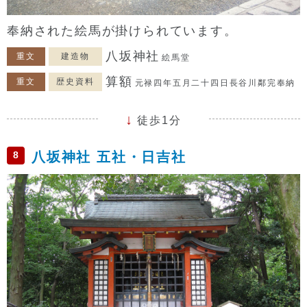
奉納された絵馬が掛けられています。
八坂神社
重文
建造物
絵馬堂
算額
重文
歴史資料
元禄四年五月二十四日長谷川鄰完奉納
徒歩1分
8
八坂神社 五社・日吉社