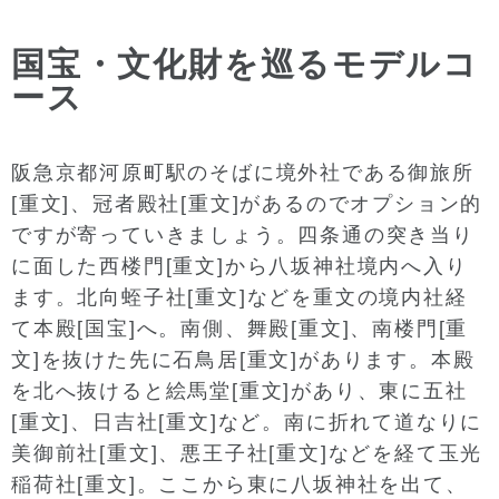
国宝・文化財を巡るモデルコ
ース
阪急京都河原町駅のそばに境外社である御旅所
[重文]、冠者殿社[重文]があるのでオプション的
ですが寄っていきましょう。四条通の突き当り
に面した西楼門[重文]から八坂神社境内へ入り
ます。北向蛭子社[重文]などを重文の境内社経
て本殿[国宝]へ。南側、舞殿[重文]、南楼門[重
文]を抜けた先に石鳥居[重文]があります。本殿
を北へ抜けると絵馬堂[重文]があり、東に五社
[重文]、日吉社[重文]など。南に折れて道なりに
美御前社[重文]、悪王子社[重文]などを経て玉光
稲荷社[重文]。ここから東に八坂神社を出て、