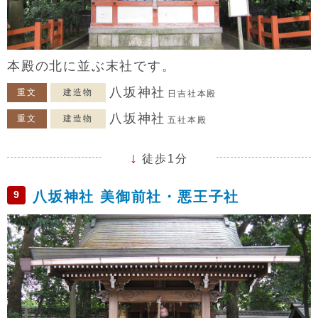
本殿の北に並ぶ末社です。
八坂神社
重文
建造物
日吉社本殿
八坂神社
重文
建造物
五社本殿
徒歩1分
9
八坂神社 美御前社・悪王子社