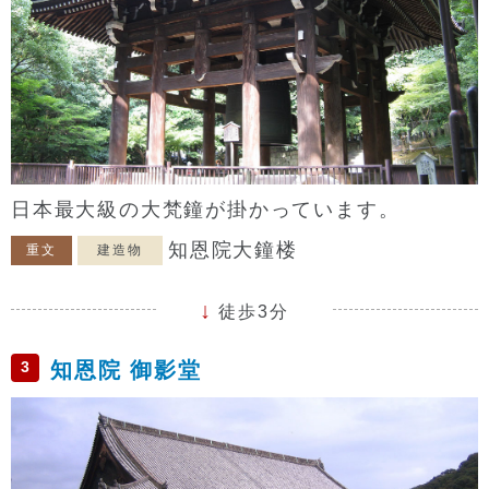
日本最大級の大梵鐘が掛かっています。
知恩院大鐘楼
重文
建造物
徒歩3分
3
知恩院 御影堂