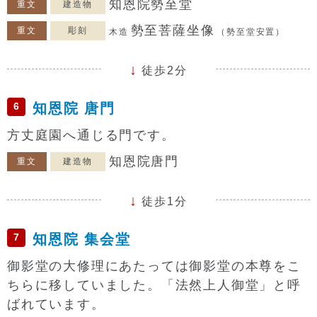
知恩院勢至堂
重文
建造物
勢至菩薩坐像
重文
彫刻
木造
（勢至堂安置）
徒歩2分
6
知恩院 唐門
方丈庭園へ通じる門です。
知恩院唐門
重文
建造物
徒歩1分
7
知恩院 集会堂
御影堂の大修理にあたっては御影堂の本尊をこ
ちらに移していました。「法然上人御堂」と呼
ばれています。