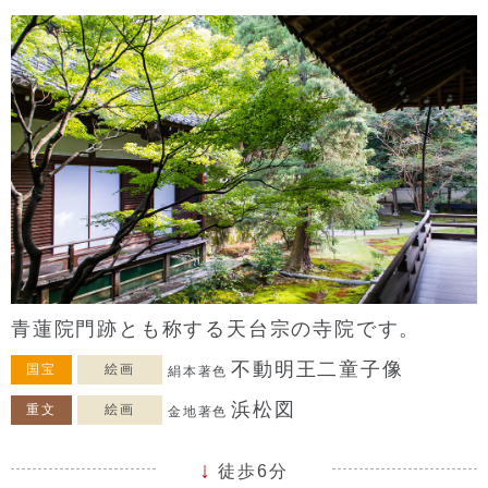
青蓮院門跡とも称する天台宗の寺院です。
不動明王二童子像
国宝
絵画
絹本著色
浜松図
重文
絵画
金地著色
徒歩6分