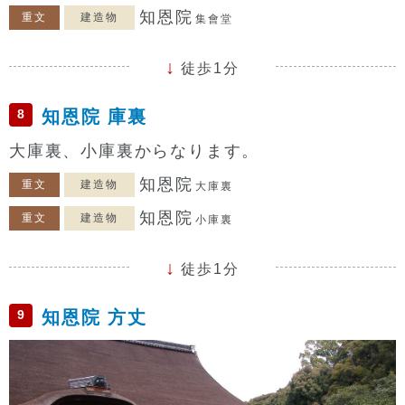
知恩院
重文
建造物
集會堂
徒歩1分
8
知恩院 庫裏
大庫裏、小庫裏からなります。
知恩院
重文
建造物
大庫裏
知恩院
重文
建造物
小庫裏
徒歩1分
9
知恩院 方丈