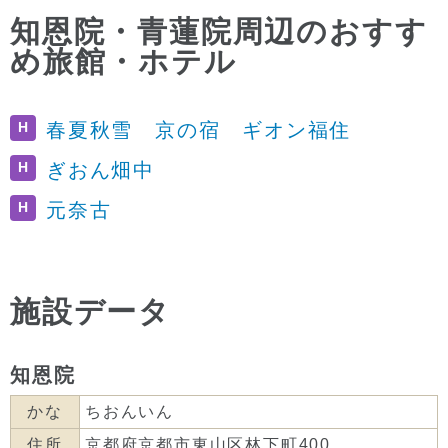
知恩院・青蓮院周辺のおすす
め旅館・ホテル
H
春夏秋雪 京の宿 ギオン福住
H
ぎおん畑中
H
元奈古
施設データ
知恩院
かな
ちおんいん
住所
京都府京都市東山区林下町400