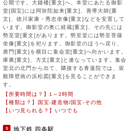
公開です。大鐘楼[重文]へ。本堂にあたる御影
堂[国宝]には阿弥陀如来[重文]、善導大師[重
文]、徳川家康・秀忠坐像[重文]などを安置して
います。御影堂の奥に経蔵[重文]、その先には
勢至堂[重文]があります。勢至堂には勢至菩薩
坐像[重文]を祀ります。御影堂のほうへ戻り、
唐門[重文]を横目に集会堂[重文]へ向かいます。
庫裏[重文]、方丈[重文]と連なっています。集会
堂北の北門から出て、隣接する青蓮院では、宸
殿障壁画の浜松図[重文]を見ることができま
す。
【所要時間は？】1～2時間
【種類は？】国宝-建造物/国宝-その他
【いつ見られる？】いつでも
S
地下鉄 四条駅