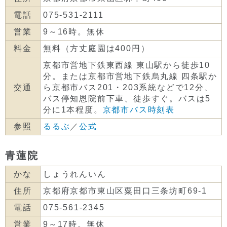
電話
075-531-2111
営業
9～16時。無休
料金
無料（方丈庭園は400円）
京都市営地下鉄東西線 東山駅から徒歩10
分。または京都市営地下鉄烏丸線 四条駅か
交通
ら京都市バス201・203系統などで12分、
バス停知恩院前下車、徒歩すぐ。バスは5
分に1本程度。
京都市バス時刻表
参照
るるぶ
／
公式
青蓮院
かな
しょうれんいん
住所
京都府京都市東山区粟田口三条坊町69-1
電話
075-561-2345
営業
9～17時。無休