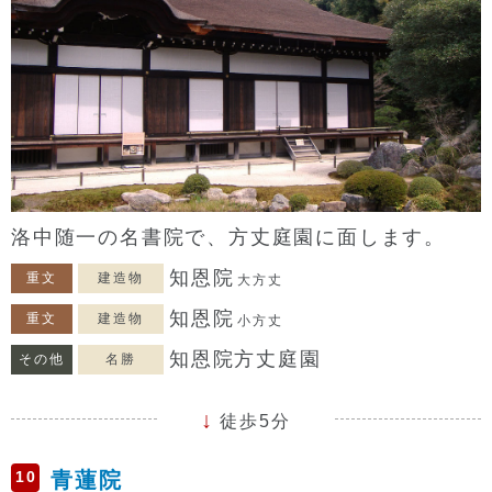
洛中随一の名書院で、方丈庭園に面します。
知恩院
重文
建造物
大方丈
知恩院
重文
建造物
小方丈
知恩院方丈庭園
その他
名勝
徒歩5分
10
青蓮院