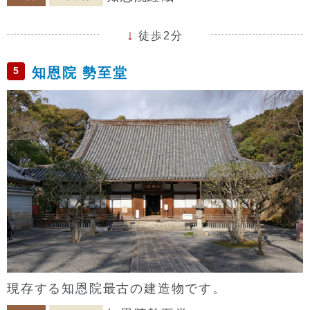
徒歩2分
5
知恩院 勢至堂
現存する知恩院最古の建造物です。