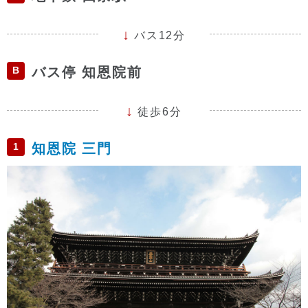
バス12分
B
バス停 知恩院前
徒歩6分
1
知恩院 三門