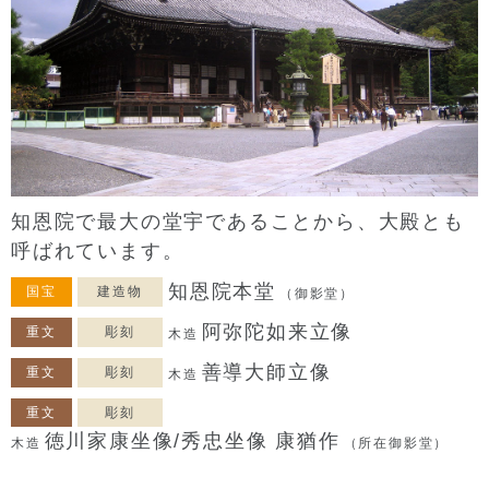
知恩院で最大の堂宇であることから、大殿とも
呼ばれています。
知恩院本堂
国宝
建造物
（御影堂）
阿弥陀如来立像
重文
彫刻
木造
善導大師立像
重文
彫刻
木造
重文
彫刻
徳川家康坐像/秀忠坐像 康猶作
木造
（所在御影堂）