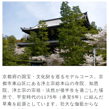
京都府の国宝・文化財を巡るモデルコース。京
都市東山区にある浄土宗総本山の寺院、知恩
院。浄土宗の宗祖・法然が後半生を過ごした場
所で、平安時代の1175年（承安5年）に結んだ
草庵を起源としています。壮大な伽藍からな