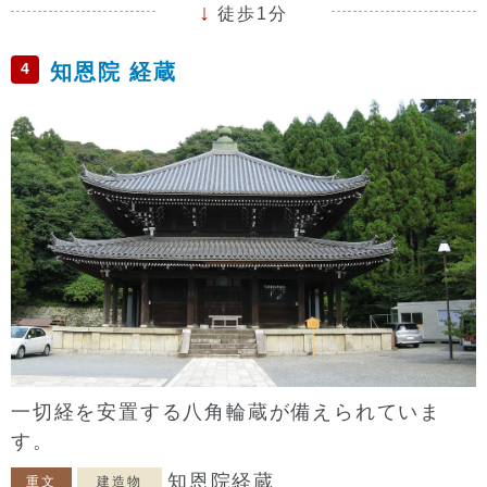
徒歩1分
4
知恩院 経蔵
一切経を安置する八角輪蔵が備えられていま
す。
知恩院経蔵
重文
建造物