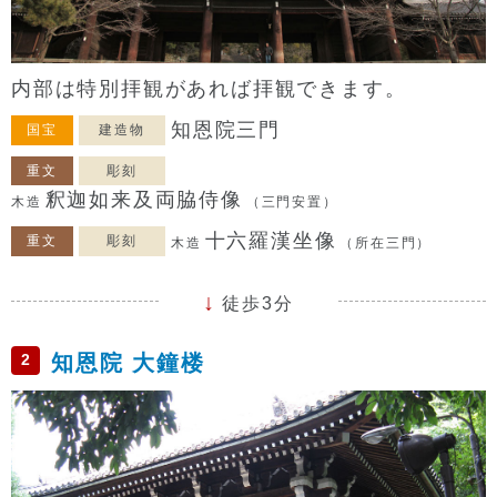
内部は特別拝観があれば拝観できます。
知恩院三門
国宝
建造物
重文
彫刻
釈迦如来及両脇侍像
木造
（三門安置）
十六羅漢坐像
重文
彫刻
木造
（所在三門）
徒歩3分
2
知恩院 大鐘楼