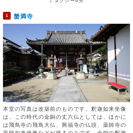
タクシー6分
1
蟹満寺
本堂の写真は改築前のものです。釈迦如来坐像
は、この時代の金銅の丈六仏としては、ほかに
は飛鳥寺の飛鳥大仏、興福寺の仏頭、薬師寺の