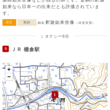
薬師如来坐像などが残るのみです。金銅の釈迦
如来なら日本一の出来だとも評価されていま
す。
釈迦如来坐像
国宝
彫刻
銅造
（本堂安置）
タクシー6分
S
ＪＲ 棚倉駅
+
−