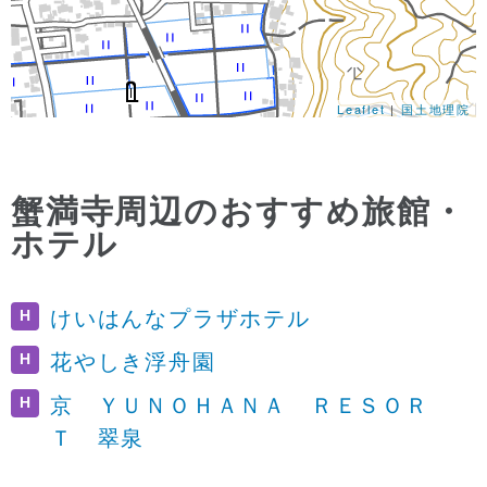
Leaflet
|
国土地理院
蟹満寺周辺のおすすめ旅館・
ホテル
H
けいはんなプラザホテル
H
花やしき浮舟園
H
京 ＹＵＮＯＨＡＮＡ ＲＥＳＯＲ
Ｔ 翠泉