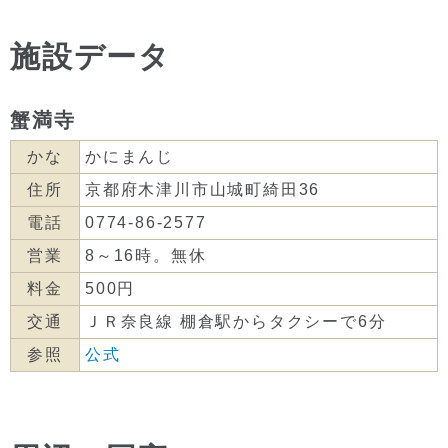
施設データ
蟹満寺
かな
かにまんじ
住所
京都府木津川市山城町綺田36
電話
0774-86-2577
営業
8～16時。無休
料金
500円
交通
ＪＲ奈良線 棚倉駅からタクシーで6分
参照
公式