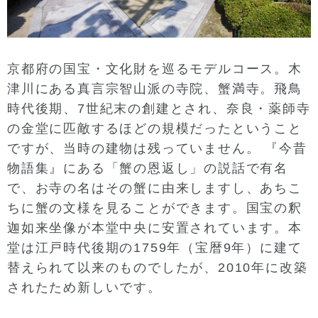
京都府の国宝・文化財を巡るモデルコース。木
津川にある真言宗智山派の寺院、蟹満寺。飛鳥
時代後期、7世紀末の創建とされ、奈良・薬師寺
の金堂に匹敵するほどの規模だったということ
ですが、当時の建物は残っていません。 『今昔
物語集』にある「蟹の恩返し」の説話で有名
で、お寺の名はその蟹に由来しますし、あちこ
ちに蟹の文様を見ることができます。国宝の釈
迦如来坐像が本堂中央に安置されています。本
堂は江戸時代後期の1759年（宝暦9年）に建て
替えられて以来のものでしたが、2010年に改築
されたため新しいです。