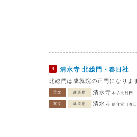
4
清水寺 北総門・春日社
北総門は成就院の正門になりま
清水寺
重文
建造物
本坊北総門
清水寺
重文
建造物
鎮守堂（春