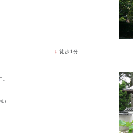
徒歩1分
す。
日社）