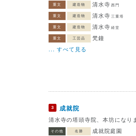
清水寺
重文
建造物
西門
清水寺
重文
建造物
三重塔
清水寺
重文
建造物
経堂
梵鐘
重文
工芸品
... すべて見る
3
成就院
清水寺の塔頭寺院、本坊になり
成就院庭園
その他
名勝