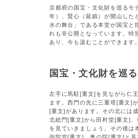
京都府の国宝・文化財を巡るモデ
年）、賢心（延鎮）が開山した
水の舞台」である本堂が国宝と
れも非公開となっています。特
あり、今も汲むことができます
国宝・文化財を巡
左手に馬駐[重文]を見ながら仁王
ます。西門の先に三重塔[重文]
[重文]があります。その北には
北総門[重文]から田村堂[重文]
を見ていきましょう。その後は本
弥陀堂[重文]、奥の院[重文]