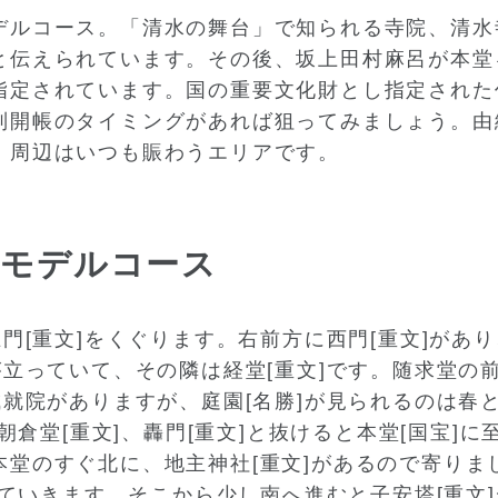
ルコース。「清水の舞台」で知られる寺院、清水寺
と伝えられています。その後、坂上田村麻呂が本堂
指定されています。国の重要文化財とし指定された
別開帳のタイミングがあれば狙ってみましょう。由
。周辺はいつも賑わうエリアです。
るモデルコース
門[重文]をくぐります。右前方に西門[重文]があり
が立っていて、その隣は経堂[重文]です。随求堂の
成就院がありますが、庭園[名勝]が見られるのは春
、朝倉堂[重文]、轟門[重文]と抜けると本堂[国宝
堂のすぐ北に、地主神社[重文]があるので寄りまし
と見ていきます。そこから少し南へ進むと子安塔[重文