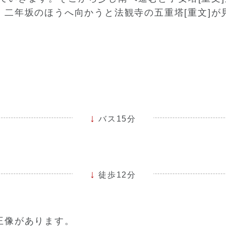
。二年坂のほうへ向かうと法観寺の五重塔[重文]が
バス15分
徒歩12分
王像があります。