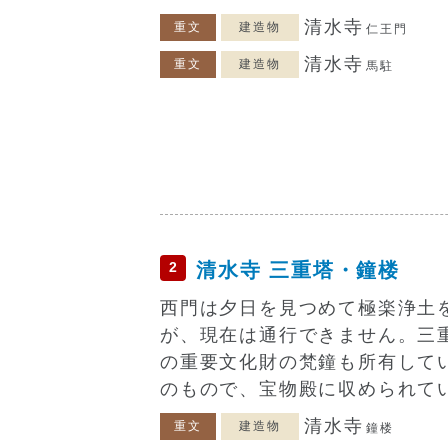
清水寺
重文
建造物
仁王門
清水寺
重文
建造物
馬駐
2
清水寺 三重塔・鐘楼
西門は夕日を見つめて極楽浄土
が、現在は通行できません。三
の重要文化財の梵鐘も所有して
のもので、宝物殿に収められて
清水寺
重文
建造物
鐘楼