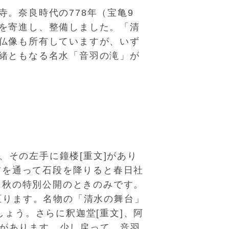
。奈良時代の778年（宝亀9
を寄進し、整備しました。「清
仏像も所有していますが、いず
緒ともなる名水「音羽の滝」が
、その左手に鐘楼[重文]があり
前を通って石段を降りると春日社
と秋の特別公開のときのみです。
]に至ります。名物の「清水の舞台」
ょう。さらに釈迦堂[重文]、阿
]があります。少し戻って、音羽