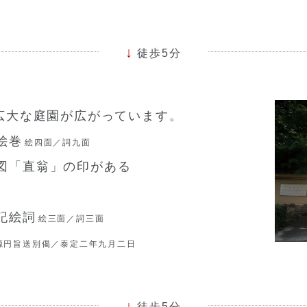
徒歩5分
広大な庭園が広がっています。
絵巻
絵四面／詞九面
図「直翁」の印がある
記絵詞
絵三面／詞三面
源円旨送別偈／泰定二年九月二日
徒歩5分