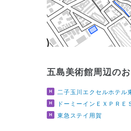
五島美術館周辺の
H
二子玉川エクセルホテル
H
ドーミーインＥＸＰＲＥ
H
東急ステイ用賀