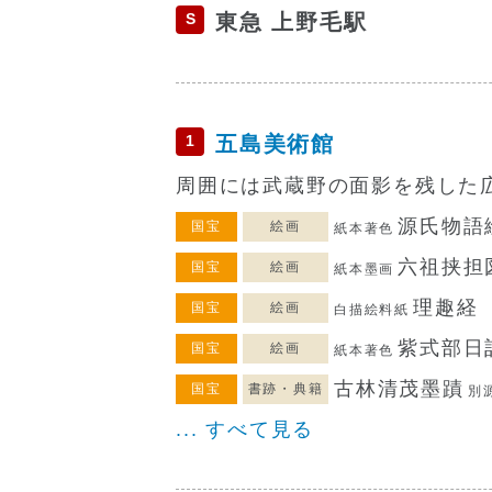
S
東急 上野毛駅
1
五島美術館
周囲には武蔵野の面影を残した
源氏物語
国宝
絵画
紙本著色
六祖挟担
国宝
絵画
紙本墨画
理趣経
国宝
絵画
白描絵料紙
紫式部日
国宝
絵画
紙本著色
古林清茂墨蹟
国宝
書跡・典籍
別
... すべて見る