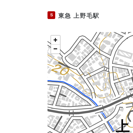
S
東急 上野毛駅
+
−