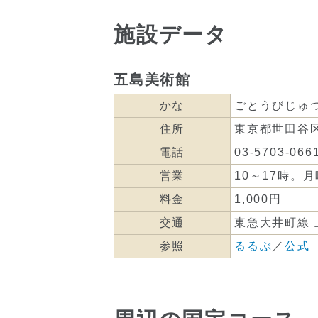
施設データ
五島美術館
かな
ごとうびじゅ
住所
東京都世田谷区上
電話
03-5703-066
営業
10～17時。
料金
1,000円
交通
東急大井町線 
参照
るるぶ
／
公式