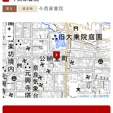
今西家書院
重文
建造物
+
−
Leaflet
|
国土地理院