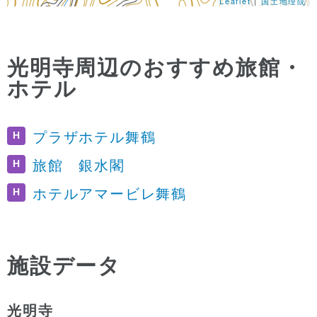
Leaflet
|
国土地理院
光明寺周辺のおすすめ旅館・
ホテル
H
プラザホテル舞鶴
H
旅館 銀水閣
H
ホテルアマービレ舞鶴
施設データ
光明寺