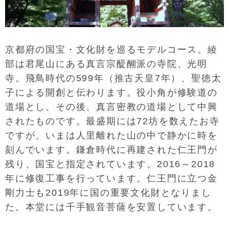
京都府の国宝・文化財を巡るモデルコース。綾
部は君尾山にある真言宗醍醐派の寺院、光明
寺。飛鳥時代の599年（推古天皇7年）、聖徳太
子による開創と伝わります。役小角が修験道の
道場とし、その後、真言密教の道場として中興
されたものです。最盛期には72坊を数えたお寺
ですが、いまは人里離れた山の中で静かに時を
刻んでいます。鎌倉時代に再建された仁王門が
残り、国宝と指定されています。2016～2018
年に修復工事を行っています。仁王門に立つ金
剛力士も2019年に国の重要文化財となりまし
た。本堂には千手観音菩薩を安置しています。