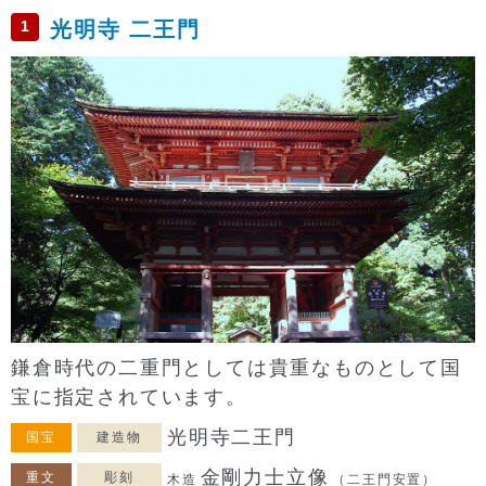
1
光明寺 二王門
鎌倉時代の二重門としては貴重なものとして国
宝に指定されています。
光明寺二王門
国宝
建造物
金剛力士立像
重文
彫刻
木造
（二王門安置）