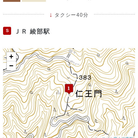
タクシー40分
S
ＪＲ 綾部駅
+
−