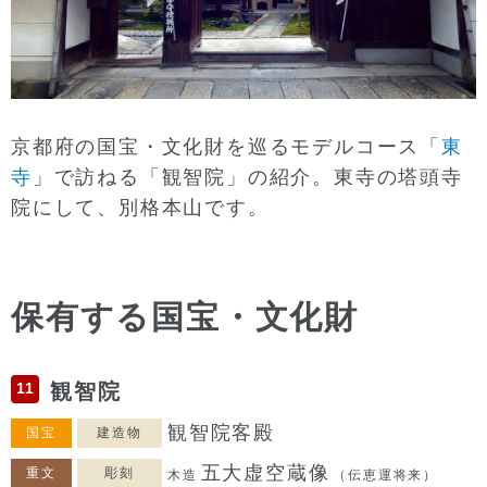
京都府の国宝・文化財を巡るモデルコース「
東
寺
」で訪ねる「観智院」の紹介。東寺の塔頭寺
院にして、別格本山です。
保有する国宝・文化財
11
観智院
観智院客殿
国宝
建造物
五大虚空蔵像
重文
彫刻
木造
（伝恵運将来）