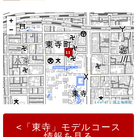
+
−
Leaflet
|
国土地理院
「東寺」モデルコース
情報を見る