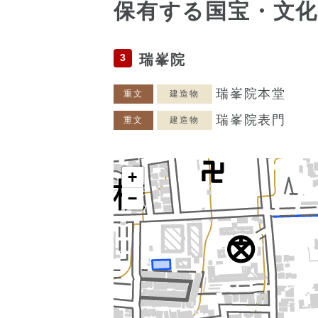
保有する国宝・文化
3
瑞峯院
瑞峯院本堂
重文
建造物
瑞峯院表門
重文
建造物
+
−