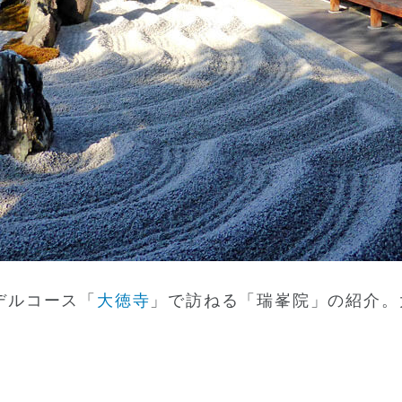
デルコース「
大徳寺
」で訪ねる「瑞峯院」の紹介。