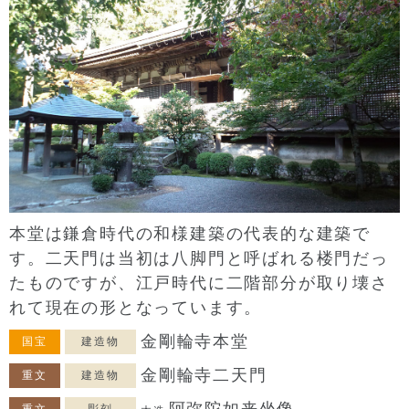
本堂は鎌倉時代の和様建築の代表的な建築で
す。二天門は当初は八脚門と呼ばれる楼門だっ
たものですが、江戸時代に二階部分が取り壊さ
れて現在の形となっています。
金剛輪寺本堂
国宝
建造物
金剛輪寺二天門
重文
建造物
阿弥陀如来坐像
重文
彫刻