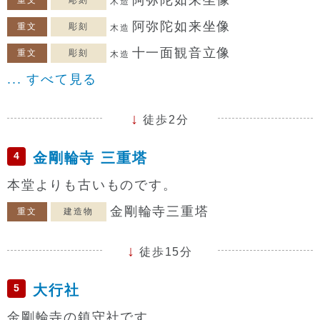
木造
阿弥陀如来坐像
重文
彫刻
木造
十一面観音立像
重文
彫刻
木造
... すべて見る
徒歩2分
4
金剛輪寺 三重塔
本堂よりも古いものです。
金剛輪寺三重塔
重文
建造物
徒歩15分
5
大行社
金剛輪寺の鎮守社です。