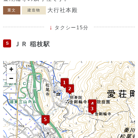
大行社本殿
重文
建造物
タクシー15分
S
ＪＲ 稲枝駅
+
−