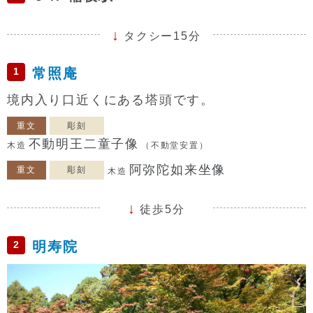
タクシー15分
1
常照庵
境内入り口近くにある塔頭です。
重文
彫刻
不動明王二童子像
木造
（不動堂安置）
阿弥陀如来坐像
重文
彫刻
木造
徒歩5分
2
明寿院