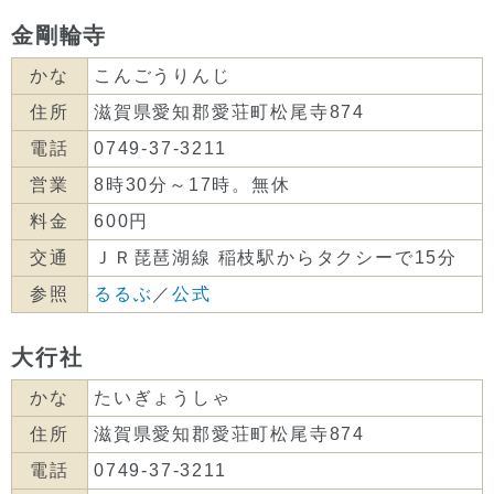
金剛輪寺
かな
こんごうりんじ
住所
滋賀県愛知郡愛荘町松尾寺874
電話
0749-37-3211
営業
8時30分～17時。無休
料金
600円
交通
ＪＲ琵琶湖線 稲枝駅からタクシーで15分
参照
るるぶ
／
公式
大行社
かな
たいぎょうしゃ
住所
滋賀県愛知郡愛荘町松尾寺874
電話
0749-37-3211