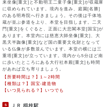
来坐像[重文]と不動明王二童子像[重文]が収蔵庫
に収められています。境内を進み、庭園[名勝]
のある明寿院へ行きましょう。その後は千体地
蔵が並ぶ参道を上り、本堂を目指します。二天
門[重文]をくぐると、正面に大悲閣本堂[国宝]が
あります。本堂内には慈恵大師坐像[重文]、大
黒天半跏像[重文]など国の重要文化財となって
いる仏像が多数並んでいます。本堂の横には三
重塔[重文]が立っています。境内から5分ほど南
に歩いたところにある大行社本殿[重文]も時間
があれば立ち寄りましょう。
【所要時間は？】1～2時間
【種類は？】国宝-建造物
【いつ見られる？】いつでも
S
ＪＲ 稲枝駅