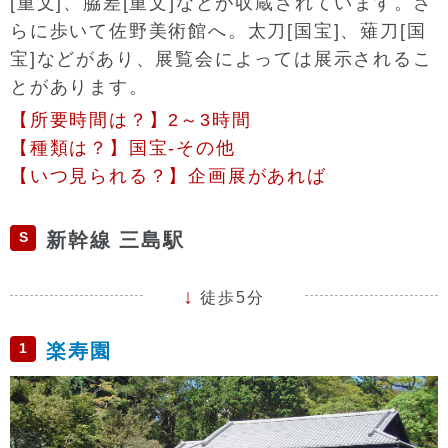
[重文]、脇差[重文]などが収蔵されています。さ
らに歩いて佐野美術館へ。太刀[国宝]、薙刀[国
宝]などがあり、展覧会によっては展示されるこ
とがあります。
【所要時間は？】2～3時間
【種類は？】国宝-その他
【いつ見られる？】企画展があれば
S
新幹線 三島駅
徒歩5分
1
楽寿園