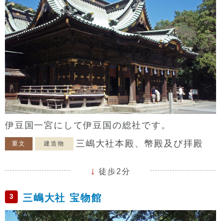
伊豆国一宮にして伊豆国の総社です。
三嶋大社本殿、幣殿及び拝殿
重文
建造物
徒歩2分
3
三嶋大社 宝物館