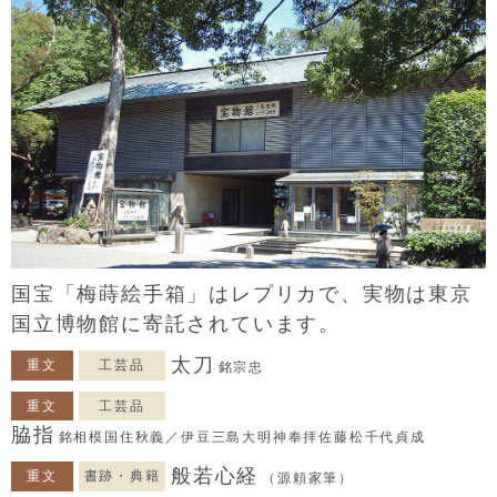
国宝「梅蒔絵手箱」はレプリカで、実物は東京
国立博物館に寄託されています。
太刀
重文
工芸品
銘宗忠
重文
工芸品
脇指
銘相模国住秋義／伊豆三島大明神奉拝佐藤松千代貞成
般若心経
重文
書跡・典籍
（源頼家筆）