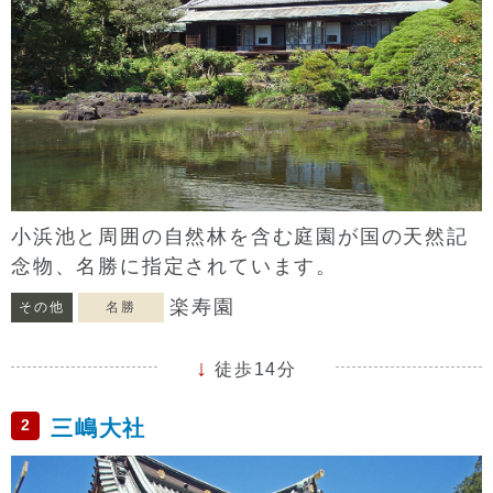
小浜池と周囲の自然林を含む庭園が国の天然記
念物、名勝に指定されています。
楽寿園
その他
名勝
徒歩14分
2
三嶋大社