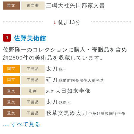
三嶋大社矢田部家文書
重文
古文書
徒歩13分
4
佐野美術館
佐野隆一のコレクションに購入・寄贈品を含め
約2500件の美術品を収蔵しています。
太刀
国宝
工芸品
銘一
薙刀
国宝
工芸品
銘備前国長船住人長光造
大日如来坐像
重文
彫刻
木造
太刀
重文
工芸品
銘長元
秋草文黒漆太刀
重文
工芸品
中身銘豊後国行平作
... すべて見る