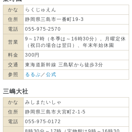
かな
らくじゅえん
住所
静岡県三島市一番町19-3
電話
055-975-2570
9～17時（冬季は～16時30分）。月曜定休
営業
（祝日の場合は翌日）、年末年始休園
料金
300円
交通
東海道新幹線 三島駅から徒歩3分
参照
るるぶ
／
公式
三嶋大社
かな
みしまたいしゃ
住所
静岡県三島市大宮町2-1-5
電話
055-975-0172
8時30分～17時（宝物館は9時～16時30