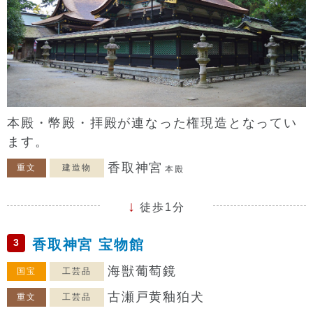
本殿・幣殿・拝殿が連なった権現造となってい
ます。
香取神宮
重文
建造物
本殿
徒歩1分
3
香取神宮 宝物館
海獣葡萄鏡
国宝
工芸品
古瀬戸黄釉狛犬
重文
工芸品