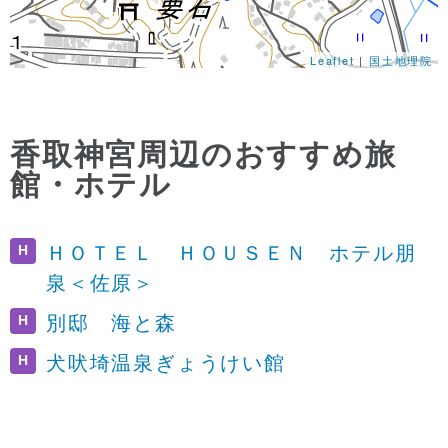
Leaflet
|
国土地理院
香取神宮周辺のおすすめ旅
館・ホテル
H
ＨＯＴＥＬ ＨＯＵＳＥＮ ホテル朋
泉＜佐原＞
H
別邸 海と森
H
犬吠埼温泉ぎょうけい館