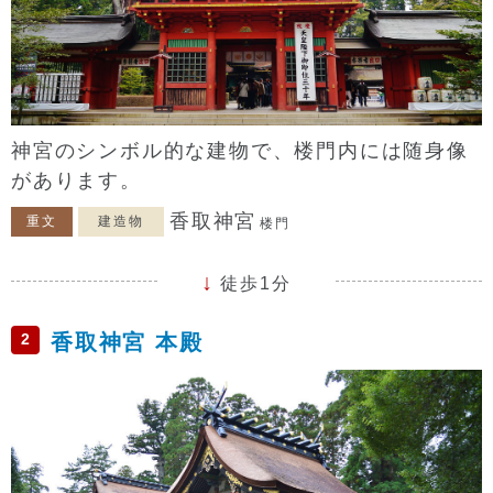
神宮のシンボル的な建物で、楼門内には随身像
があります。
香取神宮
重文
建造物
楼門
徒歩1分
2
香取神宮 本殿