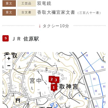
双竜鏡
重文
工芸品
香取大禰宜家文書
重文
古文書
（三百八十一通）
タクシー10分
S
ＪＲ 佐原駅
+
−