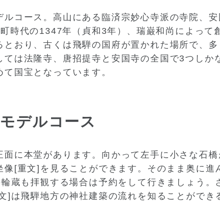
デルコース。高山にある臨済宗妙心寺派の寺院、安
町時代の1347年（貞和3年）、瑞巌和尚によっ
るとおり、古くは飛騨の国府が置かれた場所で、多
しては法隆寺、唐招提寺と安国寺の全国で3つしか
めて国宝となっています。
るモデルコース
正面に本堂があります。向かって左手に小さな石橋
坐像[重文]を見ることができます。そのまま奥に進
部の輪蔵も拝観する場合は予約をして行きましょう。
重文]は飛騨地方の神社建築の流れを知ることができ