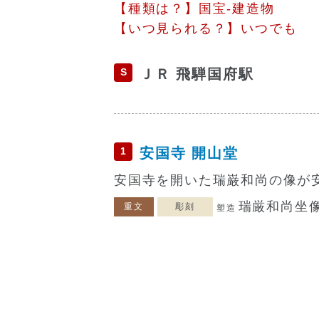
【種類は？】国宝-建造物
【いつ見られる？】いつでも
S
ＪＲ 飛騨国府駅
1
安国寺 開山堂
安国寺を開いた瑞巌和尚の像が
瑞厳和尚坐
重文
彫刻
塑造