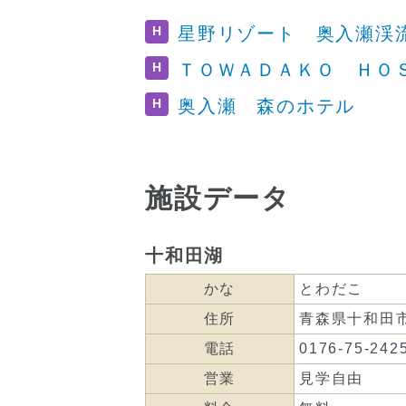
H
星野リゾート 奥入瀬渓
H
ＴＯＷＡＤＡＫＯ ＨＯ
H
奥入瀬 森のホテル
施設データ
十和田湖
かな
とわだこ
住所
青森県十和田
電話
0176-75-242
営業
見学自由