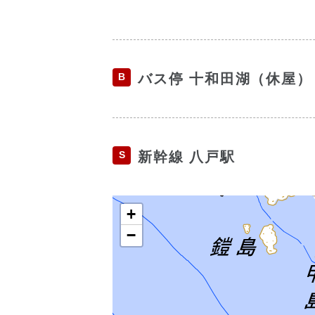
B
バス停 十和田湖（休屋）
S
新幹線 八戸駅
+
−