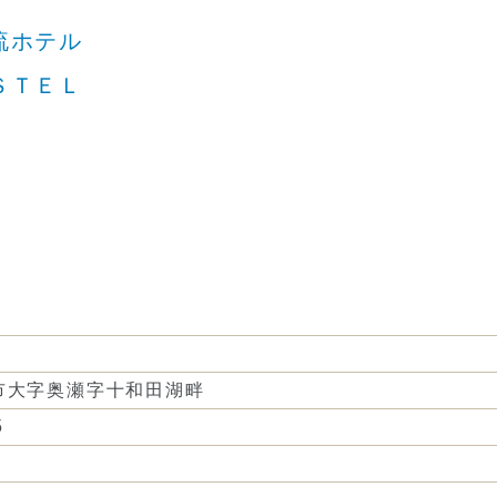
流ホテル
ＳＴＥＬ
市大字奥瀬字十和田湖畔
5