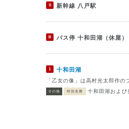
S
新幹線 八戸駅
B
バス停 十和田湖（休屋）
1
十和田湖
「乙女の像」は高村光太郎作の
十和田湖および
その他
特別名勝