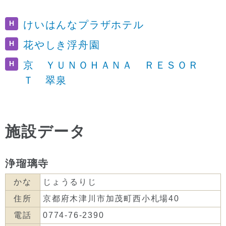
H
けいはんなプラザホテル
H
花やしき浮舟園
H
京 ＹＵＮＯＨＡＮＡ ＲＥＳＯＲ
Ｔ 翠泉
施設データ
浄瑠璃寺
かな
じょうるりじ
住所
京都府木津川市加茂町西小札場40
電話
0774-76-2390