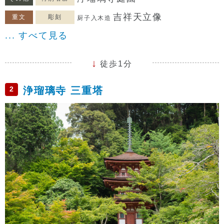
吉祥天立像
重文
彫刻
厨子入木造
... すべて見る
徒歩1分
2
浄瑠璃寺 三重塔