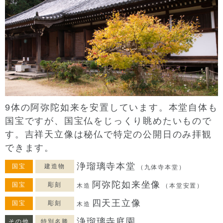
9体の阿弥陀如来を安置しています。本堂自体も
国宝ですが、国宝仏をじっくり眺めたいもので
す。吉祥天立像は秘仏で特定の公開日のみ拝観
できます。
浄瑠璃寺本堂
国宝
建造物
（九体寺本堂）
阿弥陀如来坐像
国宝
彫刻
木造
（本堂安置）
四天王立像
国宝
彫刻
木造
浄瑠璃寺庭園
その他
特別名勝