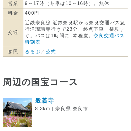
営業
9～17時（冬季は10～16時）。無休
料金
400円
近鉄奈良線 近鉄奈良駅から奈良交通バス急
行浄瑠璃寺行きで23分、終点下車、徒歩す
交通
ぐ。バスは1時間に1本程度。
奈良交通バス
時刻表
参照
るるぶ
／
公式
周辺の国宝コース
般若寺
8.3km | 奈良県 奈良市