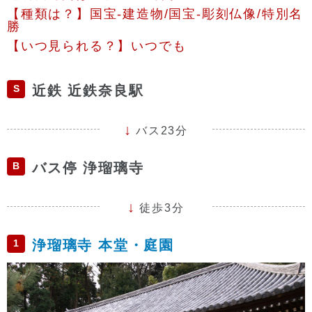
【種類は？】国宝-建造物/国宝-彫刻仏像/特別名
勝
【いつ見られる？】いつでも
S
近鉄 近鉄奈良駅
バス23分
B
バス停 浄瑠璃寺
徒歩3分
1
浄瑠璃寺 本堂・庭園