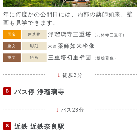
年に何度かの公開日には、内部の薬師如来、壁
画も見学できます。
浄瑠璃寺三重塔
国宝
建造物
（九体寺三重塔）
薬師如来坐像
重文
彫刻
木造
三重塔初重壁画
重文
絵画
（板絵著色）
徒歩3分
B
バス停 浄瑠璃寺
バス23分
S
近鉄 近鉄奈良駅