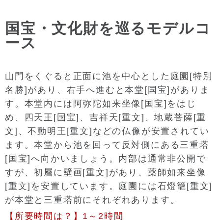
国宝・文化財を巡るモデルコ
ース
山門をくぐると正面に池を中心とした庭園[特別
名勝]があり、右手へ進むと本堂[国宝]がありま
す。本堂内には阿弥陀如来坐像[国宝]をはじ
め、四天王[国宝]、吉祥天[重文]、地蔵菩薩[重
文]、不動明王[重文]などの仏像が安置されてい
ます。本堂から池を回って反対側にある三重塔
[国宝]へ向かいましょう。内部は通常非公開で
すが、初層に壁画[重文]があり、薬師如来坐像
[重文]を安置しています。庭園には石燈籠[重文]
が本堂と三重塔前にそれぞれあります。
【所要時間は？】1～2時間