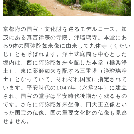
京都府の国宝・文化財を巡るモデルコース。加
茂にある真言律宗の寺院、浄瑠璃寺。本堂にあ
る9体の阿弥陀如来像に由来して九体寺（くたい
じ）とも呼ばれます。浄土式庭園を中心とした
境内は、西に阿弥陀如来を配した本堂（極楽浄
土）、東に薬師如来を配する三重塔（浄瑠璃浄
土）となっていて、それぞれ国宝に指定されて
います。平安時代の1047年（永承2年）に建立
され、国宝の堂宇は平安時代後期から残るもの
です。さらに阿弥陀如来坐像、四天王立像とい
った国宝の仏像、国の重要文化財の仏像も見逃
せません。